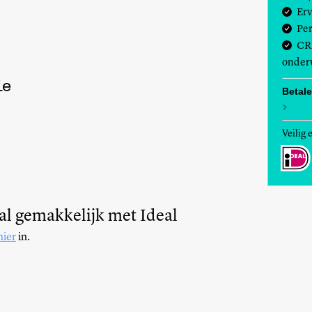
Erv
Per
CR
onderw
ie
Betal
Veilig 
taal gemakkelijk met Ideal
hier
in.