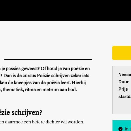
an je passies geweest? Of houd je van poëzie en
Nivea
n? Dan is de cursus Poëzie schrijven zeker iets
Duur
ken de kneepjes van de poëzie leert. Hierbij
Prijs
 thematiek, ritme en metrum aan bod.
start
ëzie schrijven?
 en daarmee een betere dichter wil worden.
In 